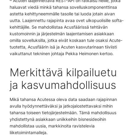
– Acuten laajennettava REST-API on ratkaisu heille, jotka
haluavat viedä minkä tahansa sovelluskomponenttinsa
astetta kehittyneemmälle tasolle tai luoda jotain aivan
uutta. Laajennettu rajapinta avaa ovet ulkopuolisille softa-
kehittäjille. Se mahdollistaa Acusfäärissä tehtävän
kustomoinnin ja järjestelmän laajentamisen asiakkaan
omilla sovelluksilla, jotka eivät koskaan tule osaksi Acute-
tuotetta, Acusfäärin isä ja Acuten kasvutarinaan tiiviisti
vaikuttanut tekninen johtaja Pekka Heimonen kertoo.
Merkittävä kilpailuetu
ja kasvumahdollisuus
Mikä tahansa Acutessa oleva data saadaan rajapinnan
avulla hyödynnettäväksi ja jatkojalostettavaksi mihin
tahansa toiseen tietojärjestelmään. Tämä mahdollisuus
yhdistettynä asiakkaan uniikkeihin bisnesideoihin
mahdollistaa uusia, markkinoita ravistelevia
liiketoimintamalleja.